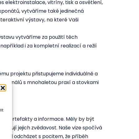
ektroinstalace, vitríny, tisk a osvětlení,
exponátů, vytváříme také jedinečná
eraktivní výstavy, na které Vaši
ýstavu vytváříme za použití těch
příklad i za kompletní realizací a režií
ému projektu přistupujeme individuálně a
fesionálů s mnohaletou praxí a stovkami
it
ějí artefakty a informace. Měly by být
odněcují jejich zvědavost. Naše vize spočívá
y měl odcházet s pocitem, že příběh