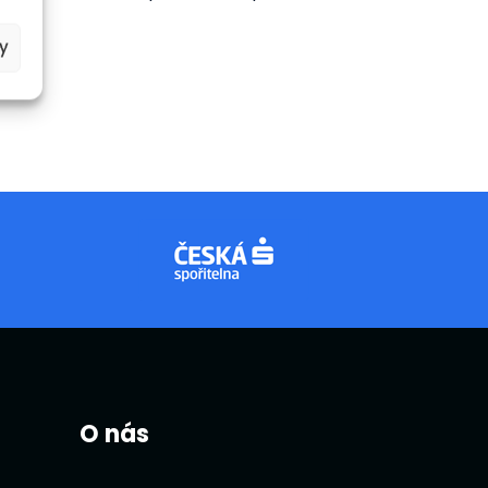
y
O nás