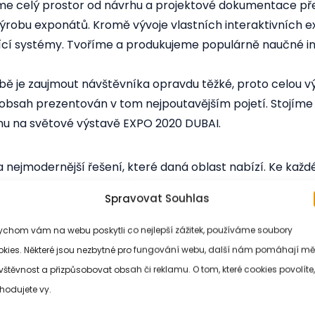
 celý prostor od návrhu a projektové dokumentace přes el
výrobu exponátů. Kromě vývoje vlastních interaktivních 
ící systémy. Tvoříme a produkujeme populárně naučné int
bě je zaujmout návštěvníka opravdu těžké, proto celou v
bsah prezentován v tom nejpoutavějším pojetí. Stojíme na
u na světové výstavě EXPO 2020 DUBAI.
 nejmodernější řešení, které daná oblast nabízí. Ke každ
 klienta. Svěřte se do rukou našeho zkušeného teamu pro
Spravovat Souhlas
ychom vám na webu poskytli co nejlepší zážitek, používáme soubory
okies. Některé jsou nezbytné pro fungování webu, další nám pomáhají měř
neměly být jen pasivními prostory, kde se pouze předvád
štěvnost a přizpůsobovat obsah či reklamu. O tom, které cookies povolíte,
návštěvníky vtahují do příběhu, stimulují jejich smysly a p
hodujete vy.
by měly být jedinečné, nezapomenutelné a návštěvník b