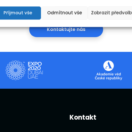
žil.
Příjmout vše
Odmítnout vše
Zobrazit předvolb
Kontaktujte nás
Kontakt