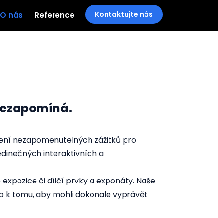
Kontaktujte nás
O nás
Reference
 nezapomíná.
voření nezapomenutelných zážitků pro
edinečných interaktivních a
 expozice či dílčí prvky a exponáty. Naše
up k tomu, aby mohli dokonale vyprávět