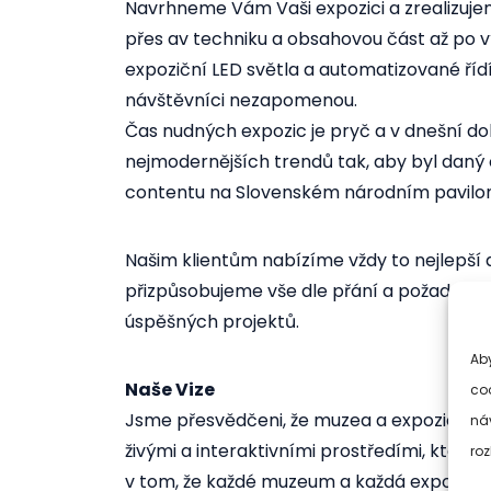
Navrhneme Vám Vaši expozici a zrealizujeme
přes av techniku a obsahovou část až po 
expoziční LED světla a automatizované říd
návštěvníci nezapomenou.
Čas nudných expozic je pryč a v dnešní do
nejmodernějších trendů tak, aby byl daný o
contentu na Slovenském národním pavilon
Našim klientům nabízíme vždy to nejlepší a
přizpůsobujeme vše dle přání a požadavků
úspěšných projektů.
Ab
Naše Vize
co
Jsme přesvědčeni, že muzea a expozice by 
náv
živými a interaktivními prostředími, která 
roz
v tom, že každé muzeum a každá expozice 